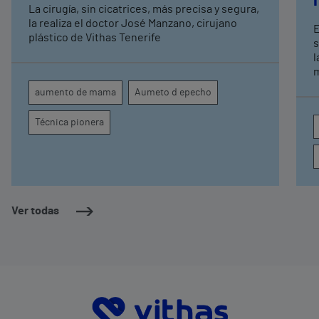
La cirugía, sin cicatrices, más precisa y segura,
la realiza el doctor José Manzano, cirujano
E
plástico de Vithas Tenerife
s
l
mujer S
a
aumento de mama
Aumeto d epecho
p
p
Técnica pionera
s
a
Ver todas