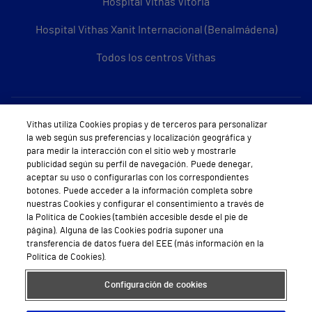
Hospital Vithas Vitoria
Hospital Vithas Xanit Internacional (Benalmádena)
Todos los centros Vithas
Sobre Vithas
Vithas utiliza Cookies propias y de terceros para personalizar
la web según sus preferencias y localización geográfica y
Quiénes somos
para medir la interacción con el sitio web y mostrarle
publicidad según su perfil de navegación. Puede denegar,
Trabajar en Vithas
aceptar su uso o configurarlas con los correspondientes
botones. Puede acceder a la información completa sobre
Teléfono Cita Médica
nuestras Cookies y configurar el consentimiento a través de
la Política de Cookies (también accesible desde el pie de
Teléfono Atención al Cliente
página). Alguna de las Cookies podría suponer una
transferencia de datos fuera del EEE (más información en la
Política de seguridad y salud en el trabajo
Política de Cookies).
Conoce a Supervita
Configuración de cookies