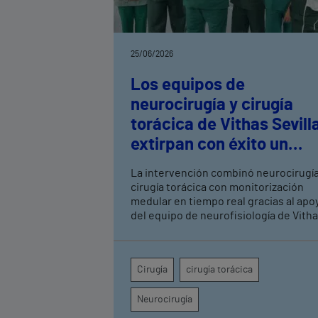
25/06/2026
Los equipos de
neurocirugía y cirugía
torácica de Vithas Sevill
extirpan con éxito un
neurinoma dorsal
La intervención combinó neurocirugía
cirugía torácica con monitorización
medular en tiempo real gracias al apo
del equipo de neurofisiología de Vith
Sevilla Sin intervención, el tumor
comprometía la movilidad de ambas
piernas, el control de esfínteres y la
Cirugía
cirugía torácica
sensibilidad desde la cadera hasta la
región perianal
Neurocirugía