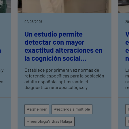
02/06/2026
20
Un estudio permite
V
detectar con mayor
e
a
exactitud alteraciones en
e
la cognición social
n
presentes en el alzhéimer,
t
 y
Establece por primera vez normas de
L
el párkinson o la
n
referencia específicas para la población
m
yo
esclerosis múltiple
adulta española, optimizando el
n
as
diagnóstico neuropsicológico y
r
facilitando intervenciones más
f
tempranas y personalizadas para estas
patologías Los resultados publicados
#alzhéimer
#esclerosis múltiple
en el portal científico ScienceDirect
demuestran que factores como la
#neurologíaVithas Málaga
edad, el nivel educativo y el sexo
influyen directamente en la capacidad