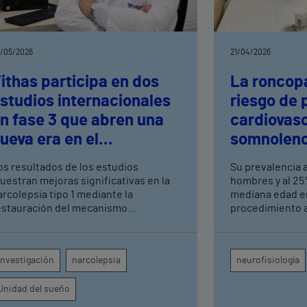
/05/2026
21/04/2026
ithas participa en dos
La roncop
studios internacionales
riesgo de
n fase 3 que abren una
cardiovasc
ueva era en el
somnolenc
ratamiento de la
severa
os resultados de los estudios
Su prevalencia a
arcolepsia tipo 1
uestran mejoras significativas en la
hombres y al 25
arcolepsia tipo 1 mediante la
mediana edad en España 
estauración del mecanismo
procedimiento 
isiopatológico subyacente
seguro disponibl
Valencia 9 de O
despejar progre
Investigación
narcolepsia
neurofisiología
respiratorias al
úvula y tensar e
Unidad del sueño
de cirugía tradi