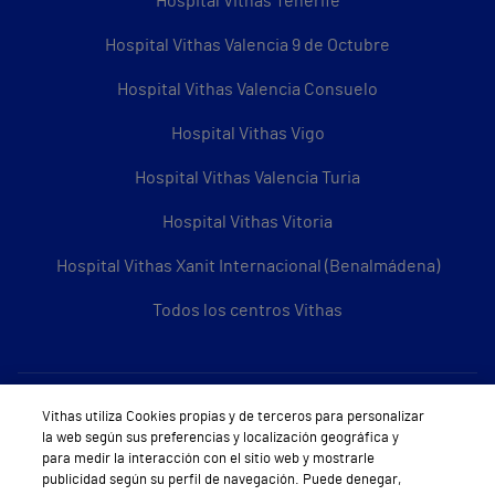
Hospital Vithas Tenerife
Hospital Vithas Valencia 9 de Octubre
Hospital Vithas Valencia Consuelo
Hospital Vithas Vigo
Hospital Vithas Valencia Turia
Hospital Vithas Vitoria
Hospital Vithas Xanit Internacional (Benalmádena)
Todos los centros Vithas
Sobre Vithas
Vithas utiliza Cookies propias y de terceros para personalizar
la web según sus preferencias y localización geográfica y
Quiénes somos
para medir la interacción con el sitio web y mostrarle
publicidad según su perfil de navegación. Puede denegar,
Trabajar en Vithas