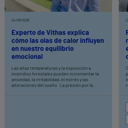
04/08/2026
2
Experto de Vithas explica
cómo las olas de calor influyen
en nuestro equilibrio
emocional
Las altas temperaturas y la exposición a
O
incendios forestales pueden incrementar la
p
ansiedad, la irritabilidad, el estrés y las
inici
alteraciones del sueño La presión por la
r
imagen corporal durante el verano también
c
puede favorecer o agravar trastornos de la
conducta alimentaria, especialmente en
población joven