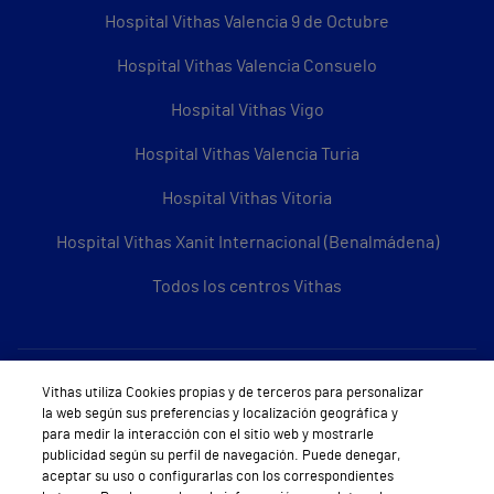
Hospital Vithas Valencia 9 de Octubre
Hospital Vithas Valencia Consuelo
Hospital Vithas Vigo
Hospital Vithas Valencia Turia
Hospital Vithas Vitoria
Hospital Vithas Xanit Internacional (Benalmádena)
Todos los centros Vithas
Sobre Vithas
Vithas utiliza Cookies propias y de terceros para personalizar
la web según sus preferencias y localización geográfica y
Quiénes somos
para medir la interacción con el sitio web y mostrarle
publicidad según su perfil de navegación. Puede denegar,
Trabajar en Vithas
aceptar su uso o configurarlas con los correspondientes