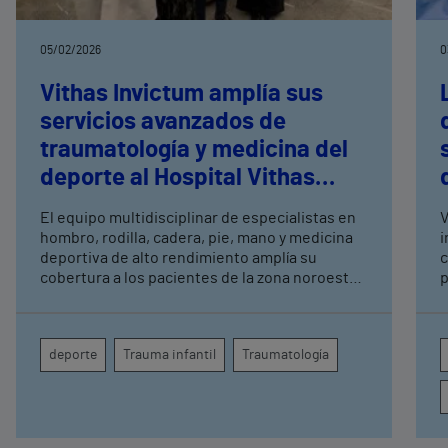
05/02/2026
0
Vithas Invictum amplía sus
servicios avanzados de
traumatología y medicina del
deporte al Hospital Vithas
Madrid Aravaca
El equipo multidisciplinar de especialistas en
V
hombro, rodilla, cadera, pie, mano y medicina
i
deportiva de alto rendimiento amplía su
c
cobertura a los pacientes de la zona noroeste
p
de Madrid tras su éxito en Vithas Madrid Arturo
Soria, donde se mantiene
deporte
Trauma infantil
Traumatología