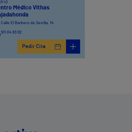
drid
ntro Médico Vithas
ajadahonda
Calle El Barbero de Sevilla, 14
911 04 83 92
Pedir Cita