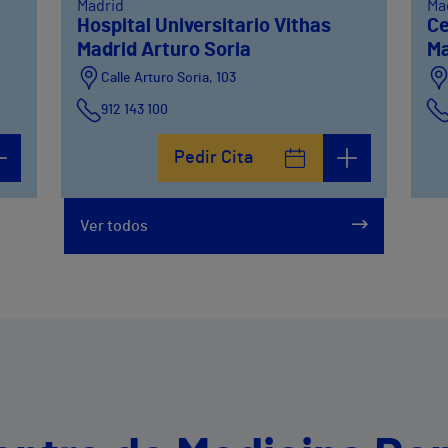
Madrid
Ma
Hospital Universitario Vithas
Ce
Madrid Arturo Soria
M
Calle Arturo Soria, 103
912 143 100
Calle Arturo Soria, 105
Pedir Cita
912 143 100
Calle Arturo Soria, 107
Ver todos
912 143 100