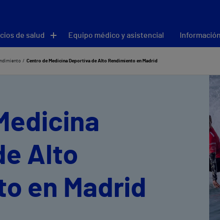
cios de salud
Equipo médico y asistencial
Información
endimiento
Centro de Medicina Deportiva de Alto Rendimiento en Madrid
Medicina
de Alto
o en Madrid