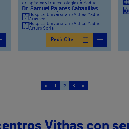
ortopédica y traumatología en Madrid
d
Dr. Samuel Pajares Cabanillas
Hospital Universitario Vithas Madrid
Aravaca
Hospital Universitario Vithas Madrid
Arturo Soria
Pedir Cita
«
1
2
3
»
centros Vithas con se