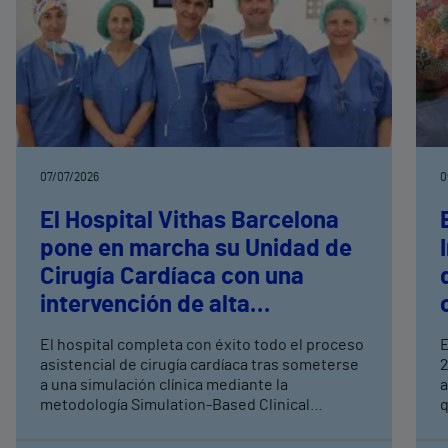
07/07/2026
0
El Hospital Vithas Barcelona
pone en marcha su Unidad de
Cirugía Cardíaca con una
intervención de alta
complejidad
El hospital completa con éxito todo el proceso
E
asistencial de cirugía cardíaca tras someterse
2
a una simulación clínica mediante la
a
metodología Simulation-Based Clinical
q
Systems Testing (SbCST), una de las más
c
avanzadas y exigentes para validar procesos
p