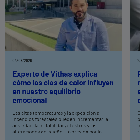
04/08/2026
2
Experto de Vithas explica
cómo las olas de calor influyen
en nuestro equilibrio
emocional
Las altas temperaturas y la exposición a
O
incendios forestales pueden incrementar la
p
ansiedad, la irritabilidad, el estrés y las
inici
alteraciones del sueño La presión por la
r
imagen corporal durante el verano también
c