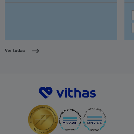
puede favorecer o agravar trastornos de la
conducta alimentaria, especialmente en
población joven
Ver todas