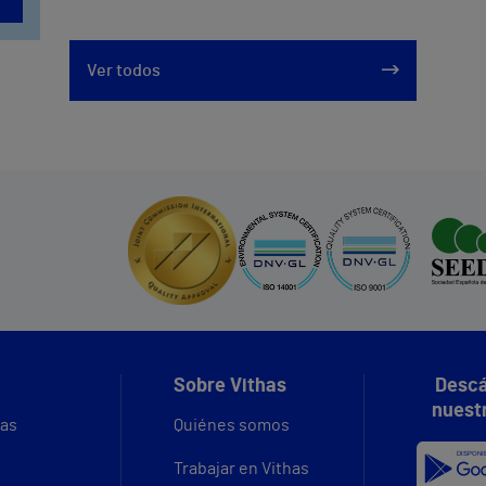
Ver todos
Sobre Vithas
Descá
nuest
vas
Quiénes somos
Trabajar en Vithas