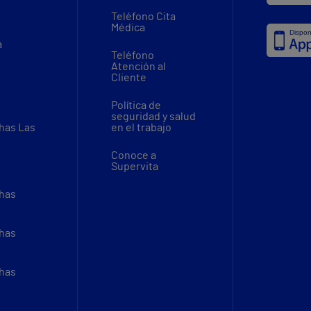
Teléfono Cita
Médica
a
Teléfono
Atención al
Cliente
Política de
seguridad y salud
thas Las
en el trabajo
Conoce a
Supervita
thas
thas
thas