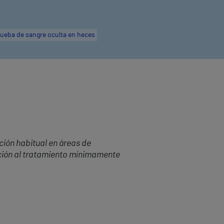
ueba de sangre oculta en heces
ción habitual en áreas de
ción al tratamiento mínimamente