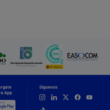
rgate
Síguenos
ra App