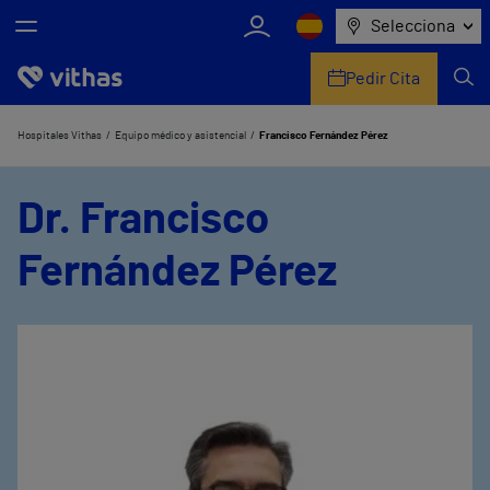
Selecciona
Pedir Cita
Nosotros
Hospitales Vithas
Equipo médico y asistencial
Francisco Fernández Pérez
Centros
Dr. Francisco
Servicios de salud
Fernández Pérez
Equipo médico y asistencial
Información útil
Comunicación