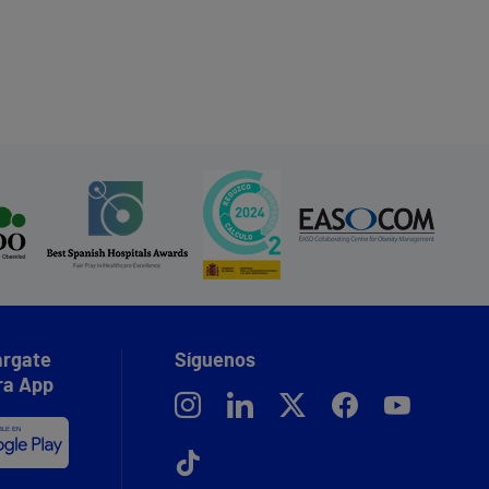
rgate
Síguenos
ra App