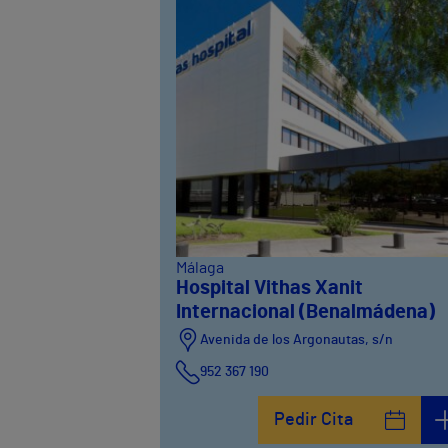
Málaga
Hospital Vithas Xanit
Internacional (Benalmádena)
Avenida de los Argonautas, s/n
952 367 190
Avenida del Cosmo , 4
Pedir Cita
952 56 19 51