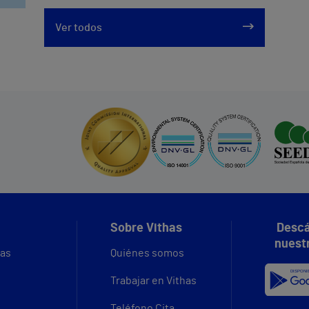
Ver todos
Sobre Vithas
Descá
nuest
vas
Quiénes somos
Trabajar en Vithas
Teléfono Cita