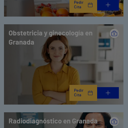
Pedir
Cita
Obstetricia y ginecología en
Granada
Pedir
Cita
Radiodiagnóstico en Granada