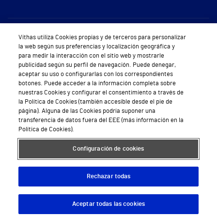
Sobre Vithas
Vithas utiliza Cookies propias y de terceros para personalizar
la web según sus preferencias y localización geográfica y
Quiénes somos
para medir la interacción con el sitio web y mostrarle
publicidad según su perfil de navegación. Puede denegar,
Trabajar en Vithas
aceptar su uso o configurarlas con los correspondientes
botones. Puede acceder a la información completa sobre
Teléfono Cita Médica
nuestras Cookies y configurar el consentimiento a través de
la Política de Cookies (también accesible desde el pie de
Teléfono Atención al Cliente
página). Alguna de las Cookies podría suponer una
transferencia de datos fuera del EEE (más información en la
Política de seguridad y salud en el trabajo
Política de Cookies).
Conoce a Supervita
Configuración de cookies
Rechazar todas
Aviso Legal
Política de cookies
Política de privacidad
Mapa web
Protección de datos
Aceptar todas las cookies
Descargar App
Pedir cita
© 2026 Vithas. Todos los derechos reservados.