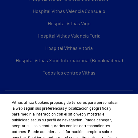
Hospital Vithas Valencia Consuelo
Hospital Vithas Vigo
Hospital Vithas Valencia Turia
Hospital Vithas Vitoria
Hospital Vithas Xanit Internacional (Benalmádena)
Todos los centros Vithas
Sobre Vithas
Vithas utiliza Cookies propias y de terceros para personalizar
la web según sus preferencias y localización geográfica y
Quiénes somos
para medir la interacción con el sitio web y mostrarle
publicidad según su perfil de navegación. Puede denegar,
Trabajar en Vithas
aceptar su uso o configurarlas con los correspondientes
botones. Puede acceder a la información completa sobre
Teléfono Cita Médica
nuestras Cookies y configurar el consentimiento a través de