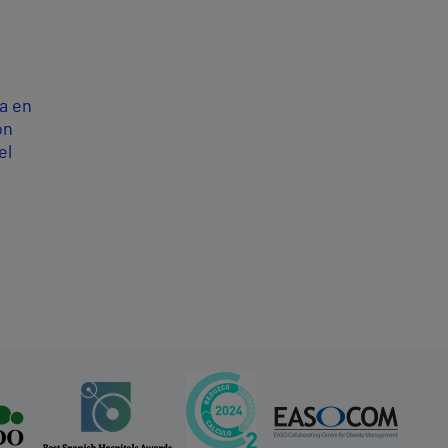
a en
ón
el