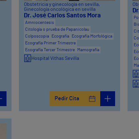
Obstetricia y ginecología en sevilla
,
Obs
Ginecología oncológica en sevilla
Dr
Dr. José Carlos Santos Mora
Po
Amniocentesis
Bi
Citología o prueba de Papanicolau
Ci
Colposcopia
Ecografía
Ecografía Morfológica
Co
Ecografía Primer Trimestre
Ec
Ecografía Tercer Trimestre
Mamografía
Ec
Hospital Vithas Sevilla
Ec
Ma
Pedir Cita