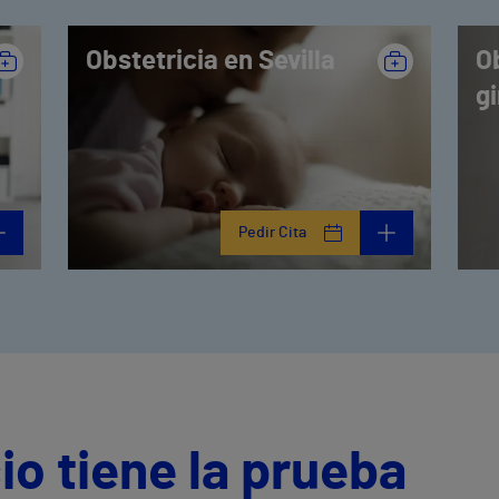
Obstetricia en Sevilla
Ob
gi
Pedir Cita
io tiene la prueba