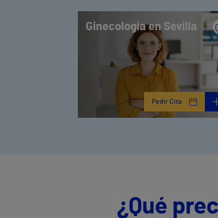
Ginecología en Sevilla
Pedir Cita
¿Qué prec