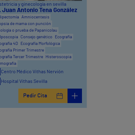
tetricia y ginecología en sevilla
. Juan Antonio Tena González
lipectomía
Amniocentesis
opsia de mama con punción
tología o prueba de Papanicolau
lposcopia
Consejo genético
Ecografía
ografía 4D
Ecografía Morfológica
ografía Primer Trimestre
ografía Tercer Trimestre
Histeroscopia
mografía
Centro Médico Vithas Nervión
Hospital Vithas Sevilla
Pedir Cita