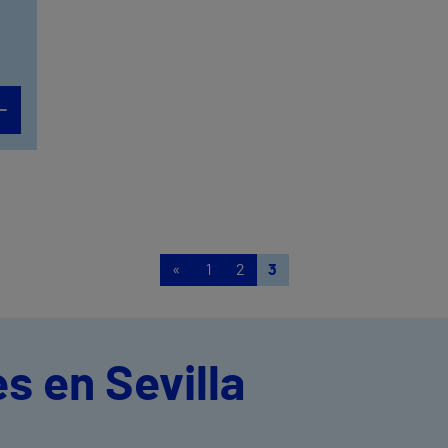
«
1
2
3
s en Sevilla