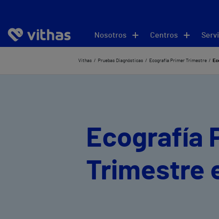
Nosotros
Centros
Servi
Vithas
Pruebas Diagnósticas
Ecografía Primer Trimestre
Ec
Ecografía 
Trimestre e