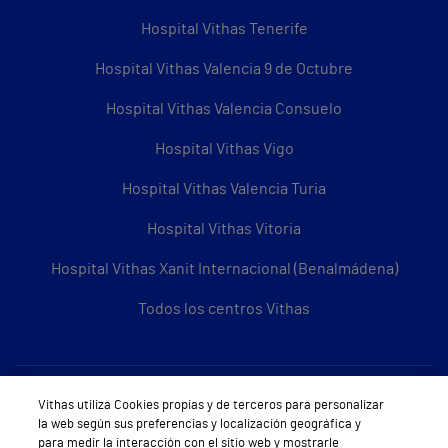
Hospital Vithas Tenerife
Hospital Vithas Valencia 9 de Octubre
Hospital Vithas Valencia Consuelo
Hospital Vithas Vigo
Hospital Vithas Valencia Turia
Hospital Vithas Vitoria
Hospital Vithas Xanit Internacional (Benalmádena)
Todos los centros Vithas
Sobre Vithas
Vithas utiliza Cookies propias y de terceros para personalizar
la web según sus preferencias y localización geográfica y
Quiénes somos
para medir la interacción con el sitio web y mostrarle