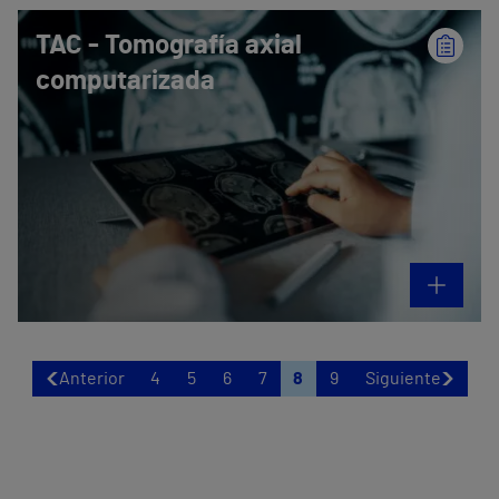
TAC - Tomografía axial
computarizada
Anterior
4
5
6
7
8
9
Siguiente