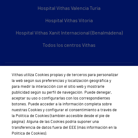
Hospital Vithas Valencia Turia
Hospital Vithas Vitoria
Hospital Vithas Xanit Internacional (Benalmádena)
Todos los centros Vithas
Sobre Vithas
Vithas utiliza Cookies propias y de terceros para personalizar
la web según sus preferencias y localización geográfica y
Quiénes somos
para medir la interacción con el sitio web y mostrarle
publicidad según su perfil de navegación. Puede denegar,
Trabajar en Vithas
aceptar su uso o configurarlas con los correspondientes
botones. Puede acceder a la información completa sobre
Teléfono Cita Médica
nuestras Cookies y configurar el consentimiento a través de
la Política de Cookies (también accesible desde el pie de
Teléfono Atención al Cliente
página). Alguna de las Cookies podría suponer una
transferencia de datos fuera del EEE (más información en la
Política de seguridad y salud en el trabajo
Política de Cookies).