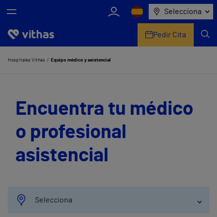
Selecciona
Pedir Cita
Nosotros
Hospitales Vithas
Equipo médico y asistencial
Centros
Encuentra tu médico
Servicios de salud
o profesional
Equipo médico y asistencial
asistencial
Información útil
Comunicación
Selecciona