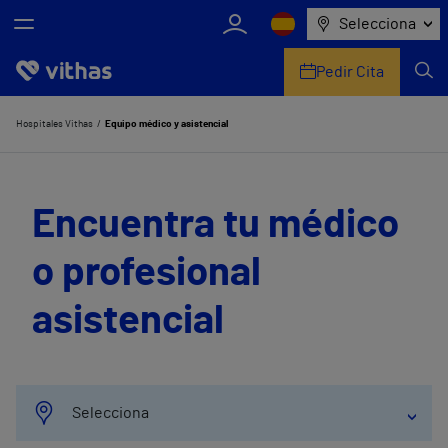
Selecciona
Pedir Cita
Nosotros
Hospitales Vithas
Equipo médico y asistencial
Centros
Encuentra tu médico
Servicios de salud
o profesional
Equipo médico y asistencial
asistencial
Información útil
Comunicación
Selecciona