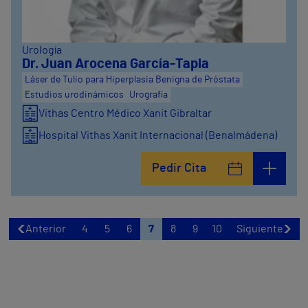
Urología
Dr. Juan Arocena García-Tapia
Láser de Tulio para Hiperplasia Benigna de Próstata
Estudios urodinámicos
Urografía
Vithas Centro Médico Xanit Gibraltar
Hospital Vithas Xanit Internacional (Benalmádena)
Hospital Vithas Málaga
Pedir Cita
Anterior
4
5
6
7
8
9
10
Siguiente