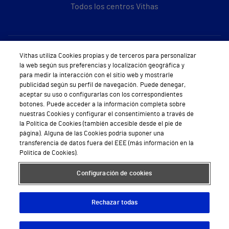
Todos los centros Vithas
Sobre Vithas
Vithas utiliza Cookies propias y de terceros para personalizar
la web según sus preferencias y localización geográfica y
Quiénes somos
para medir la interacción con el sitio web y mostrarle
publicidad según su perfil de navegación. Puede denegar,
Trabajar en Vithas
aceptar su uso o configurarlas con los correspondientes
botones. Puede acceder a la información completa sobre
Teléfono Cita Médica
nuestras Cookies y configurar el consentimiento a través de
la Política de Cookies (también accesible desde el pie de
Teléfono Atención al Cliente
página). Alguna de las Cookies podría suponer una
transferencia de datos fuera del EEE (más información en la
Política de seguridad y salud en el trabajo
Política de Cookies).
Conoce a Supervita
Configuración de cookies
Rechazar todas
Aviso Legal
Política de cookies
Política de privacidad
Mapa web
Protección de datos