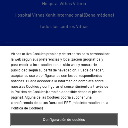
Hospital Vithas Vitoria
Hospital Vithas Xanit Internacional (Benalmádena)
Todos los centros Vithas
Sobre Vithas
Vithas utiliza Cookies propias y de terceros para personalizar
la web según sus preferencias y localización geográfica y
Quiénes somos
para medir la interacción con el sitio web y mostrarle
publicidad según su perfil de navegación. Puede denegar,
Trabajar en Vithas
aceptar su uso o configurarlas con los correspondientes
botones. Puede acceder a la información completa sobre
Teléfono Cita Médica
nuestras Cookies y configurar el consentimiento a través de
la Política de Cookies (también accesible desde el pie de
Teléfono Atención al Cliente
página). Alguna de las Cookies podría suponer una
transferencia de datos fuera del EEE (más información en la
Política de seguridad y salud en el trabajo
Política de Cookies).
Conoce a Supervita
Configuración de cookies