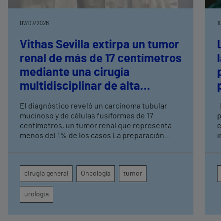
07/07/2026
1
Vithas Sevilla extirpa un tumor
renal de más de 17 centímetros
mediante una cirugía
multidisciplinar de alta
complejidad
El diagnóstico reveló un carcinoma tubular
Los avances recientes en el cuidado de la
mucinoso y de células fusiformes de 17
p
centímetros, un tumor renal que representa
e
menos del 1% de los casos La preparación
i
logística implicó a Urología, Cirugía General,
Anestesia, UCI, Enfermería de Quirófano,
Banco de Sangre y Farmacia
cirugia general
Oncología
tumor
urologia