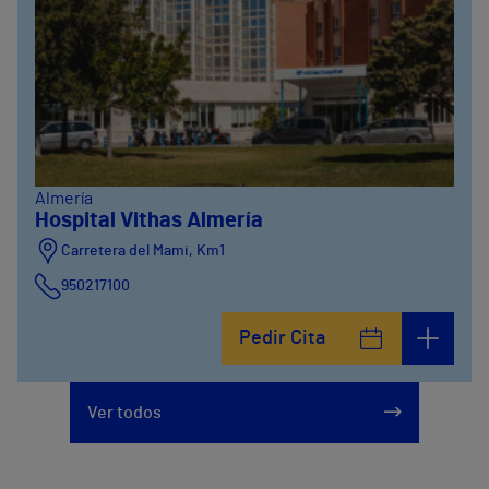
Almería
Hospital Vithas Almería
Carretera del Mami, Km1
950217100
Pedir Cita
Ver todos