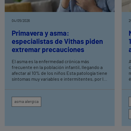
04/05/2026
2
Primavera y asma:
especialistas de Vithas piden
extremar precauciones
El asma es la enfermedad crónica más
A
frecuente en la población infantil, llegando a
c
afectar al 10% de los niños Esta patología tiene
m
síntomas muy variables e intermitentes, por lo
é
que muchos pacientes pasan largos periodos
s
sin síntomas y no consultan
a
c
asma alergica
4
u