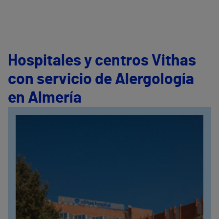
Hospitales y centros Vithas
con servicio de Alergología
en Almería