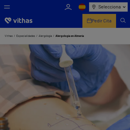
Selecciona
Pedir Cita
Nosotros
Vithas
Especialidades
Alergología
Alergología en Almería
Centros
Servicios de salud
Equipo médico y asistencial
Información útil
Comunicación