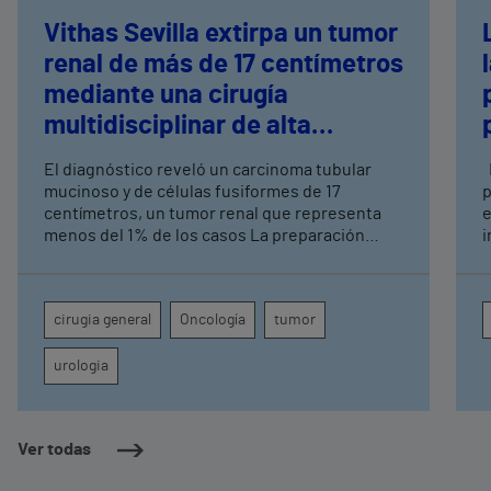
Vithas Sevilla extirpa un tumor
renal de más de 17 centímetros
mediante una cirugía
multidisciplinar de alta
complejidad
El diagnóstico reveló un carcinoma tubular
Los avances recientes en el cuidado de la
mucinoso y de células fusiformes de 17
p
centímetros, un tumor renal que representa
e
menos del 1% de los casos La preparación
i
logística implicó a Urología, Cirugía General,
Anestesia, UCI, Enfermería de Quirófano,
Banco de Sangre y Farmacia
cirugia general
Oncología
tumor
urologia
Ver todas