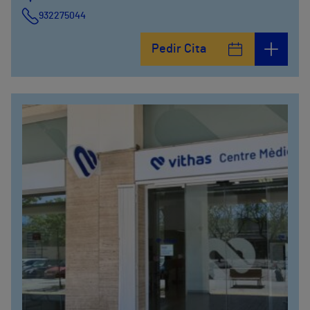
932275044
Pedir Cita