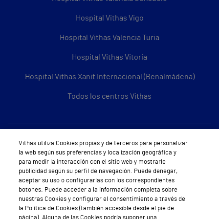
Hospital Vithas Vigo
Hospital Vithas Valencia Turia
Hospital Vithas Vitoria
Hospital Vithas Xanit Internacional (Benalmádena)
Todos los centros Vithas
Sobre Vithas
Vithas utiliza Cookies propias y de terceros para personalizar
la web según sus preferencias y localización geográfica y
Quiénes somos
para medir la interacción con el sitio web y mostrarle
publicidad según su perfil de navegación. Puede denegar,
Trabajar en Vithas
aceptar su uso o configurarlas con los correspondientes
botones. Puede acceder a la información completa sobre
Teléfono Cita Médica
nuestras Cookies y configurar el consentimiento a través de
la Política de Cookies (también accesible desde el pie de
Teléfono Atención al Cliente
página). Alguna de las Cookies podría suponer una