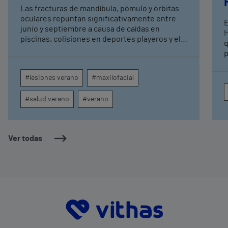
Las fracturas de mandíbula, pómulo y órbitas
oculares repuntan significativamente entre
E
junio y septiembre a causa de caídas en
H
piscinas, colisiones en deportes playeros y el
q
uso imprudente de vehículos de movilidad
p
personal. Los especialistas en cirugía oral y
D
maxilofacial insisten en la importancia de una
c
#lesiones verano
#maxilofacial
atención temprana para evitar secuelas
p
estéticas y funcionales permanentes,
c
#salud verano
#verano
destacando el auge de las técnicas de
reconstrucción mínimamente invasivas.
Ver todas