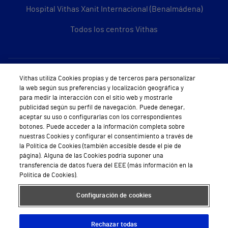
Hospital Vithas Xanit Internacional (Benalmádena)
Todos los centros Vithas
Sobre Vithas
Vithas utiliza Cookies propias y de terceros para personalizar
la web según sus preferencias y localización geográfica y
Quiénes somos
para medir la interacción con el sitio web y mostrarle
publicidad según su perfil de navegación. Puede denegar,
Trabajar en Vithas
aceptar su uso o configurarlas con los correspondientes
botones. Puede acceder a la información completa sobre
Teléfono Cita Médica
nuestras Cookies y configurar el consentimiento a través de
la Política de Cookies (también accesible desde el pie de
Teléfono Atención al Cliente
página). Alguna de las Cookies podría suponer una
transferencia de datos fuera del EEE (más información en la
Política de seguridad y salud en el trabajo
Política de Cookies).
Conoce a Supervita
Configuración de cookies
Rechazar todas