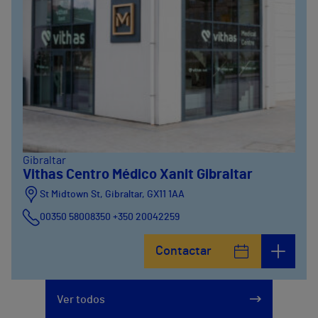
Gibraltar
Vithas Centro Médico Xanit Gibraltar
St Midtown St, Gibraltar, GX11 1AA
00350 58008350 +350 20042259
Contactar
Ver todos