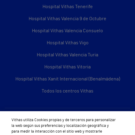
Hospital Vithas Tenerife
Hospital Vithas Valencia 9 de Octubre
Hospital Vithas Valencia Consuelo
Hospital Vithas Vigo
Hospital Vithas Valencia Turia
Hospital Vithas Vitoria
Hospital Vithas Xanit Internacional (Benalmádena)
Todos los centros Vithas
Sobre Vithas
Vithas utiliza Cookies propias y de terceros para personalizar
la web según sus preferencias y localización geográfica y
Quiénes somos
para medir la interacción con el sitio web y mostrarle