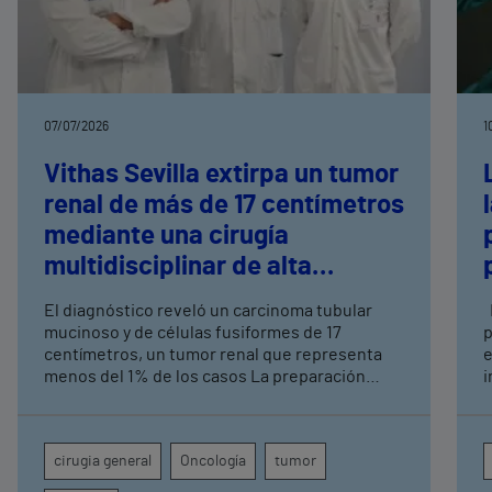
07/07/2026
1
Vithas Sevilla extirpa un tumor
renal de más de 17 centímetros
mediante una cirugía
multidisciplinar de alta
complejidad
El diagnóstico reveló un carcinoma tubular
Los avances recientes en el cuidado de la
mucinoso y de células fusiformes de 17
p
centímetros, un tumor renal que representa
e
menos del 1% de los casos La preparación
i
logística implicó a Urología, Cirugía General,
Anestesia, UCI, Enfermería de Quirófano,
Banco de Sangre y Farmacia
cirugia general
Oncología
tumor