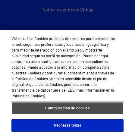
Todos los centros Vithas
Sobre Vithas
Vithas utiliza Cookies propias y de terceros para personalizar
la web según sus preferencias y localización geográfica y
Quiénes somos
para medir la interacción con el sitio web y mostrarle
publicidad según su perfil de navegación. Puede denegar,
Trabajar en Vithas
aceptar su uso o configurarlas con los correspondientes
botones. Puede acceder a la información completa sobre
Teléfono Cita Médica
nuestras Cookies y configurar el consentimiento a través de
la Política de Cookies (también accesible desde el pie de
Teléfono Atención al Cliente
página). Alguna de las Cookies podría suponer una
transferencia de datos fuera del EEE (más información en la
Política de seguridad y salud en el trabajo
Política de Cookies).
Conoce a Supervita
Configuración de cookies
Rechazar todas
Aviso Legal
Política de cookies
Política de privacidad
Mapa web
Protección de datos