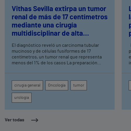
Vithas Sevilla extirpa un tumor
renal de más de 17 centímetros
mediante una cirugía
multidisciplinar de alta
complejidad
El diagnóstico reveló un carcinoma tubular
Los avances recientes en el cuidado de la
mucinoso y de células fusiformes de 17
p
centímetros, un tumor renal que representa
e
menos del 1% de los casos La preparación
i
logística implicó a Urología, Cirugía General,
Anestesia, UCI, Enfermería de Quirófano,
Banco de Sangre y Farmacia
cirugia general
Oncología
tumor
urologia
Ver todas