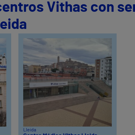
centros Vithas con se
leida
Lleida