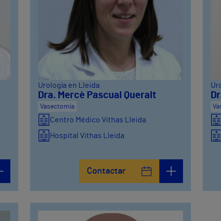
Urología en Lleida
Uro
Dra. Mercè Pascual Queralt
Dr
Vasectomía
Va
Centro Médico Vithas Lleida
Hospital Vithas Lleida
Contactar