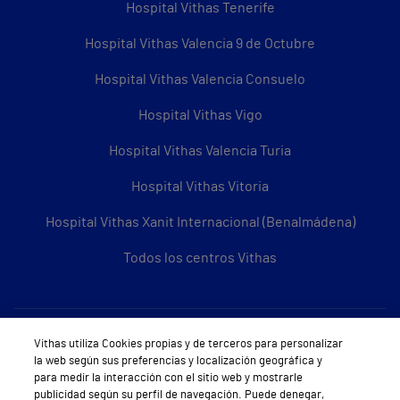
Hospital Vithas Tenerife
Hospital Vithas Valencia 9 de Octubre
Hospital Vithas Valencia Consuelo
Hospital Vithas Vigo
Hospital Vithas Valencia Turia
Hospital Vithas Vitoria
Hospital Vithas Xanit Internacional (Benalmádena)
Todos los centros Vithas
Sobre Vithas
Vithas utiliza Cookies propias y de terceros para personalizar
la web según sus preferencias y localización geográfica y
Quiénes somos
para medir la interacción con el sitio web y mostrarle
publicidad según su perfil de navegación. Puede denegar,