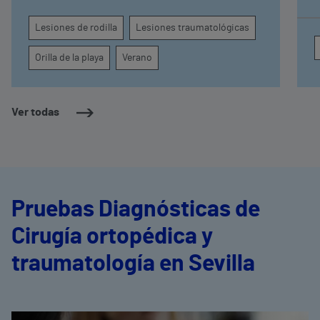
e
a
Lesiones de rodilla
Lesiones traumatológicas
a
M
Orilla de la playa
Verano
c
g
e
Ver todas
Pruebas Diagnósticas de
Cirugía ortopédica y
traumatología en Sevilla