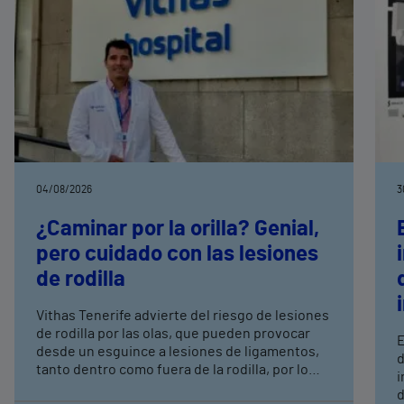
04/08/2026
3
¿Caminar por la orilla? Genial,
pero cuidado con las lesiones
de rodilla
Vithas Tenerife advierte del riesgo de lesiones
de rodilla por las olas, que pueden provocar
E
desde un esguince a lesiones de ligamentos,
d
tanto dentro como fuera de la rodilla, por lo
i
que hay que tomar ciertas precauciones
d