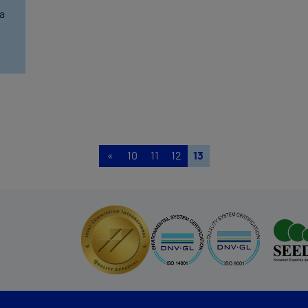
 a
«
10
11
12
13