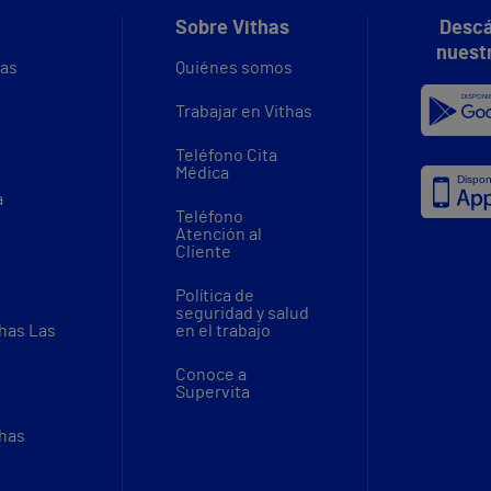
Sobre Vithas
Descá
nuest
vas
Quiénes somos
Trabajar en Vithas
Teléfono Cita
Médica
a
Teléfono
Atención al
Cliente
Política de
seguridad y salud
thas Las
en el trabajo
Conoce a
Supervita
thas