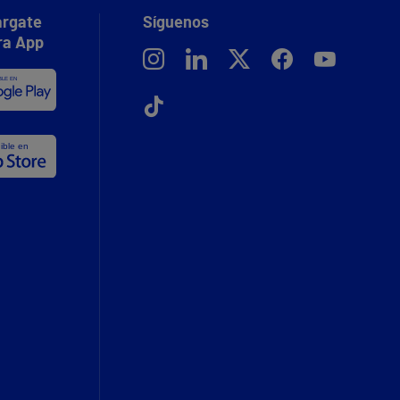
rgate
Síguenos
ra App