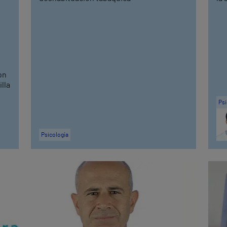
on
lla
Psi
Psicología