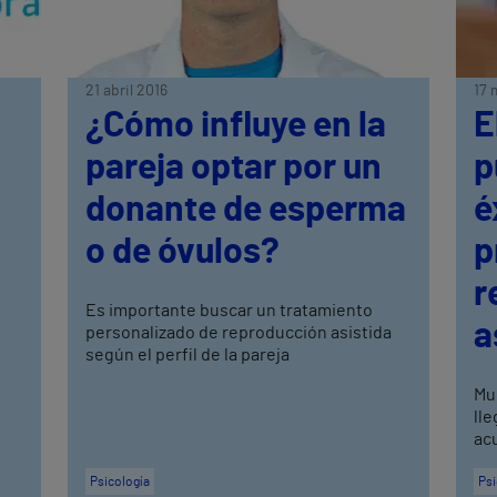
21 abril 2016
17 
¿Cómo influye en la
E
pareja optar por un
p
donante de esperma
é
o de óvulos?
p
r
Es importante buscar un tratamiento
a
personalizado de reproducción asistida
según el perfil de la pareja
Mu
lle
ac
Psicología
Psi