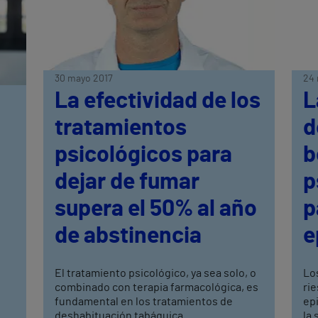
30 mayo 2017
24 
La efectividad de los
L
tratamientos
d
psicológicos para
b
dejar de fumar
p
supera el 50% al año
p
de abstinencia
e
El tratamiento psicológico, ya sea solo, o
Lo
combinado con terapia farmacológica, es
ri
fundamental en los tratamientos de
ep
deshabituación tabáquica
la 