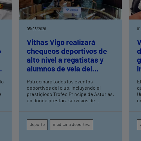
05/05/2026
01
Vithas Vigo realizará
V
o
chequeos deportivos de
d
alto nivel a regatistas y
g
alumnos de vela del
i
to
Monte Real Club de Yates
do
Patrocinará todos los eventos
E
de Baiona
deportivos del club, incluyendo el
q
e
prestigioso Trofeo Príncipe de Asturias,
U
en donde prestará servicios de
u
fisioterapia a regatistas El acuerdo
d
incluye cribados de salud, exámenes
t
al
musculoesqueléticos y
deporte
medicina deportiva
cardiovasculares para lesiones y
patologías asociadas a la práctica de la
vela, y servicios asistenciales a socios