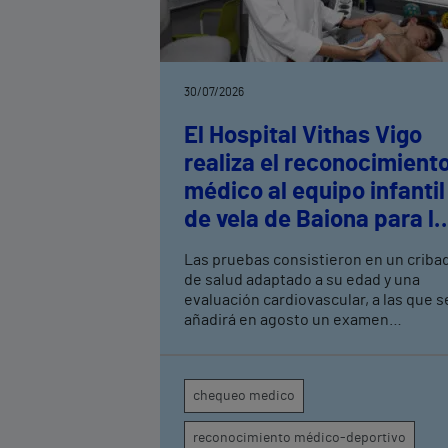
30/07/2026
El Hospital Vithas Vigo
realiza el reconocimient
médico al equipo infantil
de vela de Baiona para la
práctica deportiva de al
Las pruebas consistieron en un criba
rendimiento
de salud adaptado a su edad y una
evaluación cardiovascular, a las que s
añadirá en agosto un examen
musculoesquelético La iniciativa forma
parte del acuerdo de patrocinio
suscrito recientemente con Monte Re
chequeo medico
Club de Yates de Baiona
reconocimiento médico-deportivo