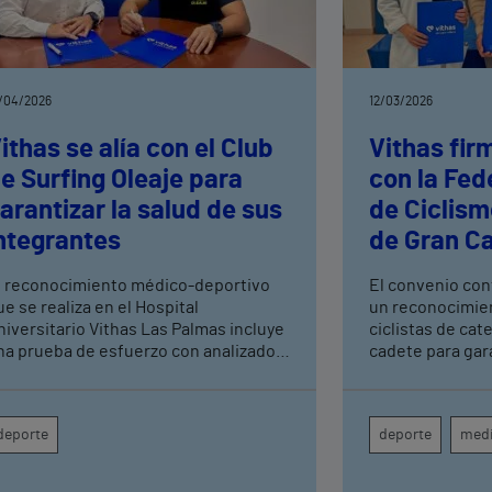
/04/2026
12/03/2026
ithas se alía con el Club
Vithas fir
e Surfing Oleaje para
con la Fed
arantizar la salud de sus
de Ciclism
ntegrantes
de Gran Ca
velar por l
l reconocimiento médico-deportivo
El convenio con
jóvenes ci
ue se realiza en el Hospital
un reconocimie
niversitario Vithas Las Palmas incluye
ciclistas de cate
na prueba de esfuerzo con analizador
cadete para gara
e gases para registrar y estudiar
contribuir a la 
odos los datos cardiovasculares,
rendimiento de
respiratorios y metabólicos
deporte
deporte
medi