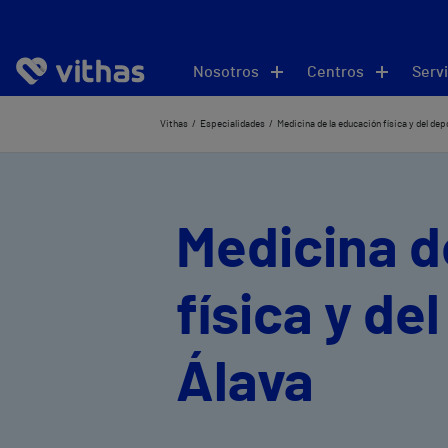
Nosotros
Centros
Servi
Vithas
Especialidades
Medicina de la educación física y del dep
Medicina d
física y de
Álava