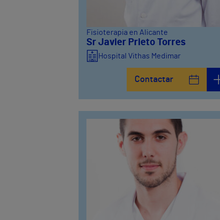
Fisioterapia en Alicante
Sr Javier Prieto Torres
Hospital Vithas Medimar
Contactar