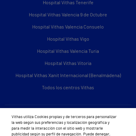
Hospital Vithas Tenerife
Hospital Vithas Valencia 9 de Octubre
Hospital Vithas Valencia Consuelo
Hospital Vithas Vigo
Hospital Vithas Valencia Turia
Hospital Vithas Vitoria
Hospital Vithas Xanit Internacional (Benalmádena)
Todos los centros Vithas
Sobre Vithas
Vithas utiliza Cookies propias y de terceros para personalizar
la web según sus preferencias y localización geográfica y
Quiénes somos
para medir la interacción con el sitio web y mostrarle
publicidad según su perfil de navegación. Puede denegar,