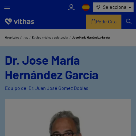
Selecciona
Pedir Cita
Nosotros
Hospitales Vithas
Equipo médico y asistencial
Jose María Hernández García
Centros
Dr. Jose María
Servicios de salud
Hernández García
Equipo médico y asistencial
Equipo del Dr. Juan José Gomez Doblas
Información útil
Comunicación