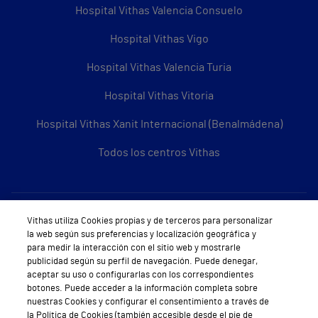
Hospital Vithas Valencia Consuelo
Hospital Vithas Vigo
Hospital Vithas Valencia Turia
Hospital Vithas Vitoria
Hospital Vithas Xanit Internacional (Benalmádena)
Todos los centros Vithas
Sobre Vithas
Vithas utiliza Cookies propias y de terceros para personalizar
la web según sus preferencias y localización geográfica y
Quiénes somos
para medir la interacción con el sitio web y mostrarle
publicidad según su perfil de navegación. Puede denegar,
Trabajar en Vithas
aceptar su uso o configurarlas con los correspondientes
botones. Puede acceder a la información completa sobre
Teléfono Cita Médica
nuestras Cookies y configurar el consentimiento a través de
la Política de Cookies (también accesible desde el pie de