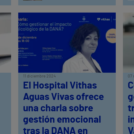
11 diciembre 2024
07 
El Hospital Vithas
C
Aguas Vivas ofrece
g
una charla sobre
t
gestión emocional
i
tras la DANA en
V