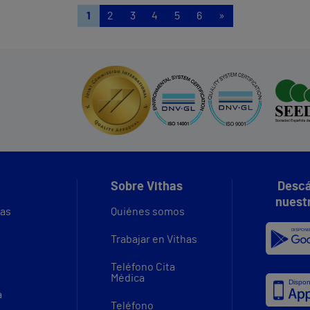
1
2
3
4
5
6
»
Sobre Vithas
Descá
nuest
vas
Quiénes somos
Trabajar en Vithas
Teléfono Cita
Médica
a
Teléfono