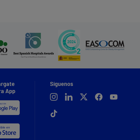
rgate
Síguenos
ra App