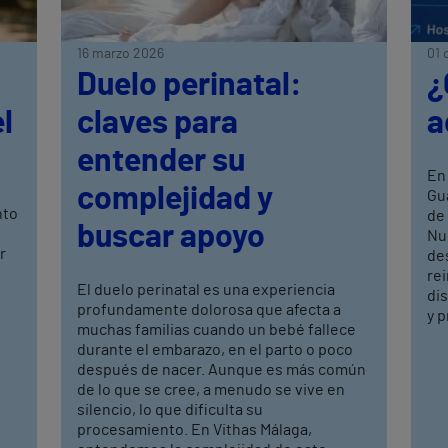
16 marzo 2026
01 
Duelo perinatal:
¿
l
claves para
a
entender su
En 
complejidad y
Gu
nto
de
buscar apoyo
Nu
r
des
rei
El duelo perinatal es una experiencia
dis
profundamente dolorosa que afecta a
y p
muchas familias cuando un bebé fallece
durante el embarazo, en el parto o poco
después de nacer. Aunque es más común
de lo que se cree, a menudo se vive en
silencio, lo que dificulta su
procesamiento. En Vithas Málaga,