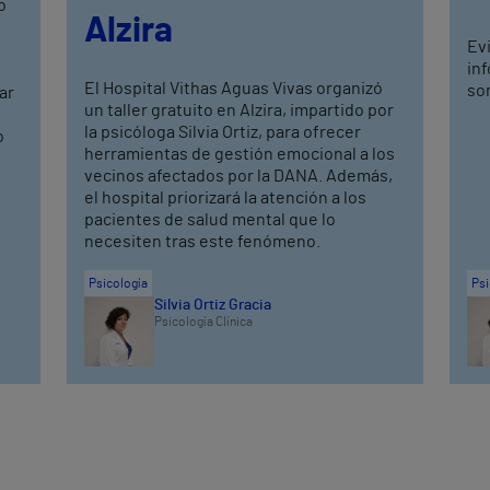
o
Alzira
Ev
in
El Hospital Vithas Aguas Vivas organizó
son
ar
un taller gratuito en Alzira, impartido por
,
la psicóloga Silvia Ortiz, para ofrecer
o
herramientas de gestión emocional a los
vecinos afectados por la DANA. Además,
el hospital priorizará la atención a los
pacientes de salud mental que lo
necesiten tras este fenómeno.
Psicología
Psi
Silvia Ortiz Gracia
Psicología Clínica