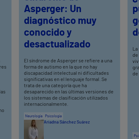
Asperger: Un
p
diagnóstico muy
g
conocido y
d
desactualizado
La
de
a
El síndrome de Asperger se refiere a una
vi
res
forma de autismo en la que no hay
gr
discapacidad intelectual ni dificultades
de
significativas en el lenguaje formal. Se
trata de una categoría que ha
las
desaparecido en las últimas versiones de
los sistemas de clasificación utilizados
internacionalmente.
mo
Neurología
Psicología
Ariadna Sánchez Suárez
Psi