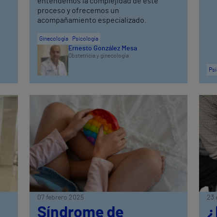
entendemos la complejidad de este
proceso y ofrecemos un
acompañamiento especializado.
Ginecología
Psicología
Ernesto González Mesa
Obstetricia y ginecología
Psi
07 febrero 2025
23 
Síndrome de
¿