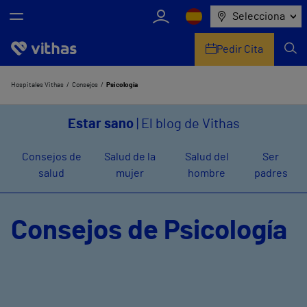
Selecciona
Pedir Cita
Nosotros
Hospitales Vithas
Consejos
Psicología
Centros
Estar sano
| El blog de Vithas
Servicios de salud
Consejos de
Salud de la
Salud del
Ser
salud
mujer
hombre
padres
Equipo médico y asistencial
Información útil
Consejos de Psicología
Comunicación