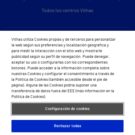
Todos los centros Vithas
Sobre Vithas
Vithas utiliza Cookies propias y de terceros para personalizar
la web según sus preferencias y localización geográfica y
Quiénes somos
para medir la interacción con el sitio web y mostrarle
publicidad según su perfil de navegación. Puede denegar,
Trabajar en Vithas
aceptar su uso o configurarlas con los correspondientes
botones. Puede acceder a la información completa sobre
Teléfono Cita Médica
nuestras Cookies y configurar el consentimiento a través de
la Política de Cookies (también accesible desde el pie de
Teléfono Atención al Cliente
página). Alguna de las Cookies podría suponer una
transferencia de datos fuera del EEE (más información en la
Política de seguridad y salud en el trabajo
Política de Cookies).
Conoce a Supervita
Configuración de cookies
Rechazar todas
Aviso Legal
Política de cookies
Política de privacidad
Mapa web
Protección de datos