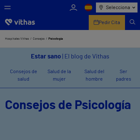
Selecciona
Pedir Cita
Nosotros
Hospitales Vithas
Consejos
Psicología
Centros
Estar sano
| El blog de Vithas
Servicios de salud
Consejos de
Salud de la
Salud del
Ser
salud
mujer
hombre
padres
Equipo médico y asistencial
Información útil
Consejos de Psicología
Comunicación