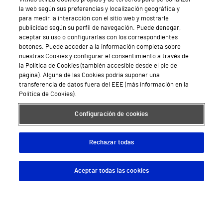
la web según sus preferencias y localización geográfica y
Todos los centros Vithas
para medir la interacción con el sitio web y mostrarle
publicidad según su perfil de navegación. Puede denegar,
aceptar su uso o configurarlas con los correspondientes
botones. Puede acceder a la información completa sobre
nuestras Cookies y configurar el consentimiento a través de
Sobre Vithas
la Política de Cookies (también accesible desde el pie de
página). Alguna de las Cookies podría suponer una
Quiénes somos
transferencia de datos fuera del EEE (más información en la
Política de Cookies).
Trabajar en Vithas
Configuración de cookies
Teléfono Cita Médica
Teléfono Atención al Cliente
Rechazar todas
Política de seguridad y salud en el trabajo
Aceptar todas las cookies
Descargar App
Pedir cita
Conoce a Supervita
Aviso Legal
Política de cookies
Política de privacidad
Mapa web
Protección de datos