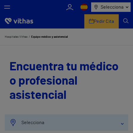
Selecciona
Pedir Cita
Nosotros
Hospitales Vithas
Equipo médico y asistencial
Centros
Encuentra tu médico
Servicios de salud
o profesional
Equipo médico y asistencial
asistencial
Información útil
Comunicación
Selecciona