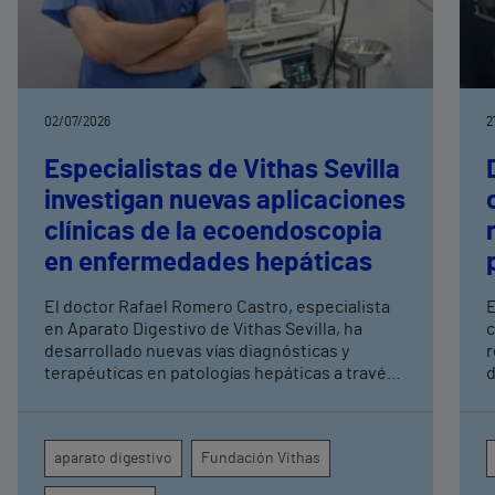
02/07/2026
2
Especialistas de Vithas Sevilla
investigan nuevas aplicaciones
clínicas de la ecoendoscopia
en enfermedades hepáticas
El doctor Rafael Romero Castro, especialista
E
en Aparato Digestivo de Vithas Sevilla, ha
c
desarrollado nuevas vías diagnósticas y
r
terapéuticas en patologías hepáticas a través
d
de la endoscopia avanzada y la investigación
e
clínica Su última publicación en Endoscopy
p
refuerza el papel de la endohepatología, que
y
aparato digestivo
Fundación Vithas
reúne diversos procedimientos endoscópicos
t
avanzados aplicados a los pacientes con