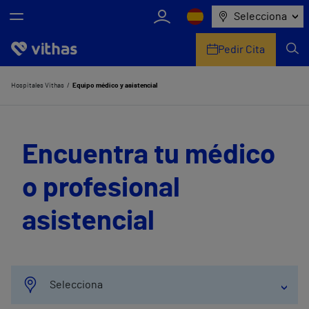
Selecciona
Pedir Cita
Nosotros
Hospitales Vithas
Equipo médico y asistencial
Centros
Encuentra tu médico
Servicios de salud
o profesional
Equipo médico y asistencial
asistencial
Información útil
Comunicación
Selecciona