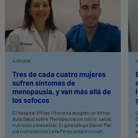
14/05/2026
1
Tres de cada cuatro mujeres
sufren síntomas de
menopausia, y van más allá de
los sofocos
El Hospital Vithas Vitoria ha acogido un Vithas
L
Aula Salud sobre ‘Menopausia sin mitos: salud,
O
nutrición y bienestar. El ginecólogo Daniel Paz
e
y la nutricionista Leila Pérez proporcionan
a
unas pautas para que las mujeres afronten