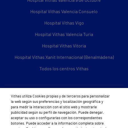
Hospital Vithas Valencia 9 de Octubre
Hospital Vithas Valencia Consuelo
Hospital Vithas Vigo
Hospital Vithas Valencia Turia
Hospital Vithas Vitoria
Hospital Vithas Xanit Internacional (Benalmádena)
Todos los centros Vithas
Sobre Vithas
Vithas utiliza Cookies propias y de terceros para personalizar
la web según sus preferencias y localización geográfica y
Quiénes somos
para medir la interacción con el sitio web y mostrarle
publicidad según su perfil de navegación. Puede denegar,
Trabajar en Vithas
aceptar su uso o configurarlas con los correspondientes
botones. Puede acceder a la información completa sobre
Teléfono Cita Médica