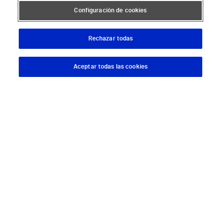
Configuración de cookies
Hospital Vithas Málaga
Hospital Vithas Medimar
Rechazar todas
Hospital Vithas Sevilla
Aceptar todas las cookies
Descargar App
Pedir cita
Hospital Vithas Tenerife
Hospital Vithas Valencia 9 de Octubre
Hospital Vithas Valencia Consuelo
Hospital Vithas Vigo
Hospital Vithas Valencia Turia
Hospital Vithas Vitoria
Hospital Vithas Xanit Internacional (Benalmádena)
Todos los centros Vithas