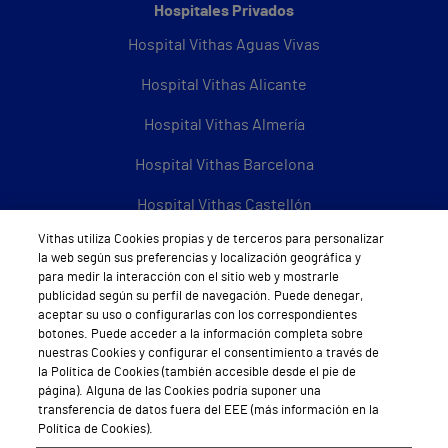
Hospitales Privados
Hospital Vithas Aguas Vivas
Hospital Vithas Alicante
Hospital Vithas Almería
Hospital Vithas Barcelona
Hospital Vithas Castellón
Vithas utiliza Cookies propias y de terceros para personalizar
Hospital Vithas Granada
la web según sus preferencias y localización geográfica y
para medir la interacción con el sitio web y mostrarle
Hospital Universitario Vithas Las Palmas
publicidad según su perfil de navegación. Puede denegar,
aceptar su uso o configurarlas con los correspondientes
Hospital Vithas Lleida
botones. Puede acceder a la información completa sobre
nuestras Cookies y configurar el consentimiento a través de
Hospital Universitario Vithas Madrid Aravaca
la Política de Cookies (también accesible desde el pie de
página). Alguna de las Cookies podría suponer una
Hospital Universitario Vithas Madrid Arturo Soria
transferencia de datos fuera del EEE (más información en la
Política de Cookies).
Hospital Universitario Vithas Madrid La Milagrosa