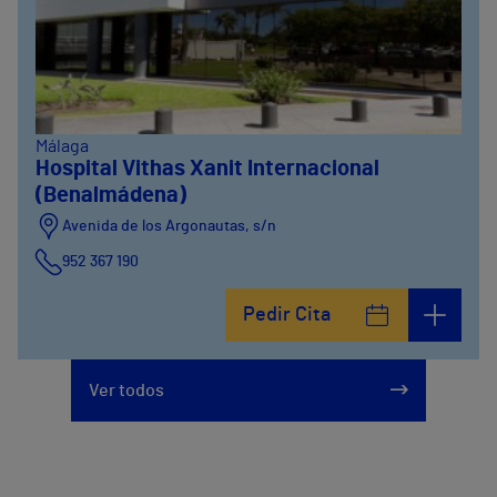
Málaga
Hospital Vithas Xanit Internacional
(Benalmádena)
Avenida de los Argonautas, s/n
952 367 190
Avenida del Cosmo , 4
Pedir Cita
952 56 19 51
Ver todos