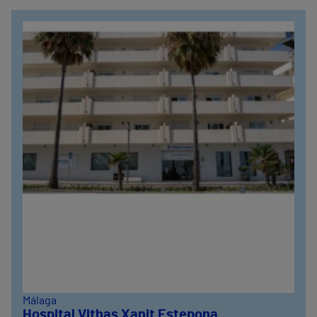
635319819
Málaga
Hospital Vithas Xanit Estepona