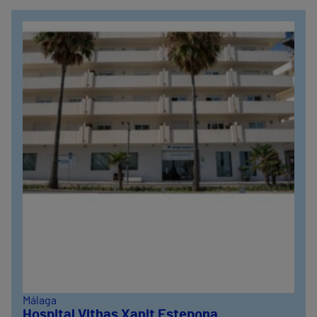
635319819
Málaga
Hospital Vithas Xanit Estepona