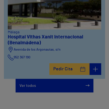
Málaga
Hospital Vithas Xanit Internacional
(Benalmádena)
Avenida de los Argonautas, s/n
952 367 190
Avenida del Cosmo , 4
Pedir Cita
952 56 19 51
Ver todos