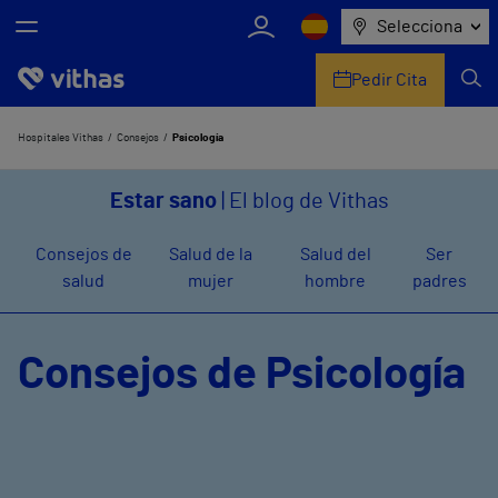
Selecciona
Pedir Cita
Nosotros
Hospitales Vithas
Consejos
Psicología
Centros
Estar sano
| El blog de Vithas
Servicios de salud
Consejos de
Salud de la
Salud del
Ser
salud
mujer
hombre
padres
Equipo médico y asistencial
Información útil
Consejos de Psicología
Comunicación