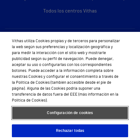
Todos los centros Vithas
Sobre Vithas
Vithas utiliza Cookies propias y de terceros para personalizar
la web según sus preferencias y localización geográfica y
Quiénes somos
para medir la interacción con el sitio web y mostrarle
publicidad según su perfil de navegación. Puede denegar,
Trabajar en Vithas
aceptar su uso o configurarlas con los correspondientes
botones. Puede acceder a la información completa sobre
Teléfono Cita Médica
nuestras Cookies y configurar el consentimiento a través de
la Política de Cookies (también accesible desde el pie de
Teléfono Atención al Cliente
página). Alguna de las Cookies podría suponer una
transferencia de datos fuera del EEE (más información en la
Política de seguridad y salud en el trabajo
Política de Cookies).
Conoce a Supervita
Configuración de cookies
Rechazar todas
Aviso Legal
Política de cookies
Política de privacidad
Mapa web
Protección de datos