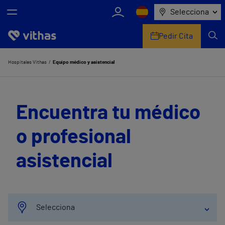
Selecciona
Pedir Cita
Nosotros
Hospitales Vithas
Equipo médico y asistencial
Centros
Encuentra tu médico
Servicios de salud
o profesional
Equipo médico y asistencial
asistencial
Información útil
Comunicación
Selecciona