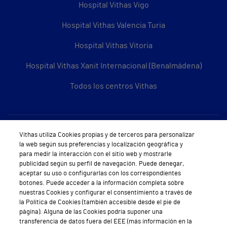
Hospital Vithas Vigo
Hospital Vithas Valencia Turia
Hospital Vithas Vitoria
Hospital Vithas Xanit Internacional (Benalmádena)
Todos los centros Vithas
Sobre Vithas
Vithas utiliza Cookies propias y de terceros para personalizar
la web según sus preferencias y localización geográfica y
Quiénes somos
para medir la interacción con el sitio web y mostrarle
publicidad según su perfil de navegación. Puede denegar,
Trabajar en Vithas
aceptar su uso o configurarlas con los correspondientes
botones. Puede acceder a la información completa sobre
Teléfono Cita Médica
nuestras Cookies y configurar el consentimiento a través de
la Política de Cookies (también accesible desde el pie de
Teléfono Atención al Cliente
página). Alguna de las Cookies podría suponer una
transferencia de datos fuera del EEE (más información en la