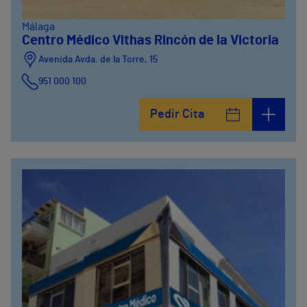
Málaga
Centro Médico Vithas Rincón de la Victoria
Avenida Avda. de la Torre, 15
951 000 100
Calle Matías Gálvez, 1
Pedir Cita
951 000 100
Calle Valido del Rey, 5
951 000 100