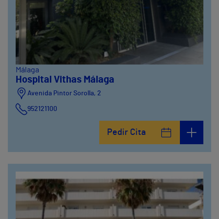
Málaga
Hospital Vithas Málaga
Avenida Pintor Sorolla, 2
952121100
Calle De la Era , 6
Pedir Cita
952121100
Avenida Pintor Sorolla, 2
635319819