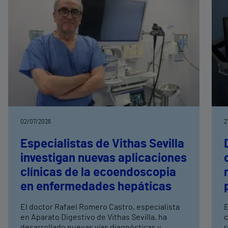
02/07/2026
2
Especialistas de Vithas Sevilla
investigan nuevas aplicaciones
clínicas de la ecoendoscopia
en enfermedades hepáticas
El doctor Rafael Romero Castro, especialista
E
en Aparato Digestivo de Vithas Sevilla, ha
c
desarrollado nuevas vías diagnósticas y
r