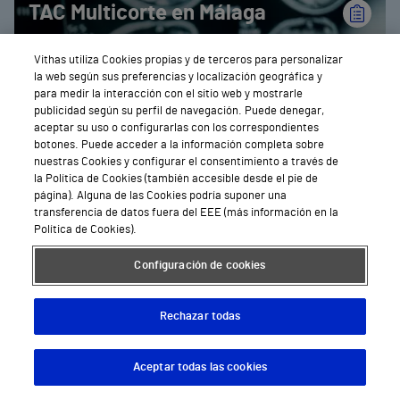
TAC Multicorte en Málaga
Vithas utiliza Cookies propias y de terceros para personalizar
la web según sus preferencias y localización geográfica y
para medir la interacción con el sitio web y mostrarle
publicidad según su perfil de navegación. Puede denegar,
aceptar su uso o configurarlas con los correspondientes
botones. Puede acceder a la información completa sobre
nuestras Cookies y configurar el consentimiento a través de
la Política de Cookies (también accesible desde el pie de
página). Alguna de las Cookies podría suponer una
transferencia de datos fuera del EEE (más información en la
Política de Cookies).
Configuración de cookies
Tránsito Intestinal y
Esofagogastroduenal en
Rechazar todas
Málaga
Aceptar todas las cookies
Descargar App
Pedir cita