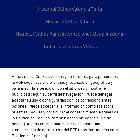
Hospital Vithas Valencia Turia
Hospital Vithas Vitoria
Hospital Vithas Xanit Internacional (Benalmádena)
Todos los centros Vithas
Sobre Vithas
Vithas utiliza Cookies propias y de terceros para personalizar
la web según sus preferencias y localización geográfica y
Quiénes somos
para medir la interacción con el sitio web y mostrarle
publicidad según su perfil de navegación. Puede denegar,
Trabajar en Vithas
aceptar su uso o configurarlas con los correspondientes
botones. Puede acceder a la información completa sobre
Teléfono Cita Médica
nuestras Cookies y configurar el consentimiento a través de
la Política de Cookies (también accesible desde el pie de
Teléfono Atención al Cliente
página). Alguna de las Cookies podría suponer una
transferencia de datos fuera del EEE (más información en la
Política de seguridad y salud en el trabajo
Política de Cookies).