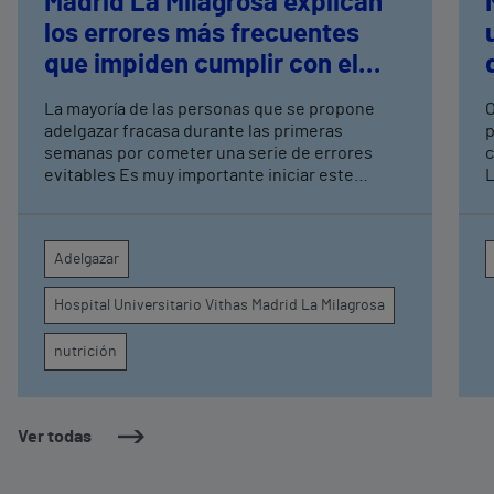
Madrid La Milagrosa explican
los errores más frecuentes
que impiden cumplir con el
propósito de año nuevo de
La mayoría de las personas que se propone
O
adelgazar
adelgazar fracasa durante las primeras
p
semanas por cometer una serie de errores
c
evitables Es muy importante iniciar este
L
proceso con un especialista en dietética-
d
nutrición que tenga en cuenta su estado de
y
salud, el estilo de vida y sus necesidades
Adelgazar
reales
Hospital Universitario Vithas Madrid La Milagrosa
nutrición
Ver todas